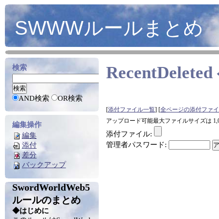
SWWWルールまとめ
RecentDeleted
検索
AND検索
OR検索
[
添付ファイル一覧
] [
全ページの添付ファイ
アップロード可能最大ファイルサイズは 1,0
編集操作
添付ファイル:
編集
管理者パスワード:
添付
差分
バックアップ
SwordWorldWeb5
ルールのまとめ
◆はじめに