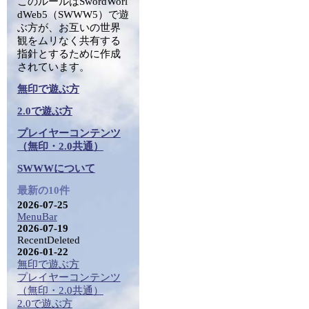
このルールはSwordWorl
dWeb5（SWWW5）で遊
ぶ方が、お互いの世界
観をムリなく共有する
指針とするために作成
されています。
無印で遊ぶ方
2.0で遊ぶ方
プレイヤーコンテンツ
（無印・2.0共通）
SWWWについて
最新の10件
2026-07-25
MenuBar
2026-07-19
RecentDeleted
2026-01-22
無印で遊ぶ方
プレイヤーコンテンツ
（無印・2.0共通）
2.0で遊ぶ方