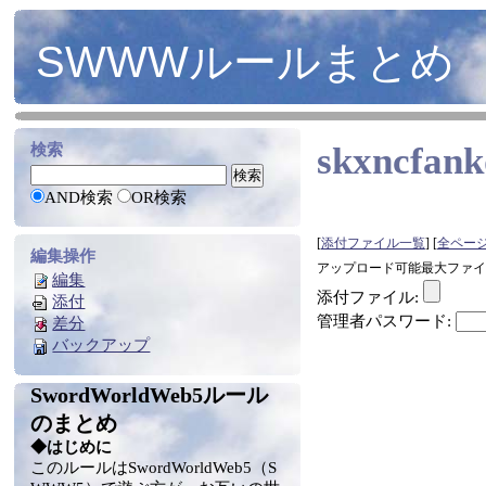
SWWWルールまとめ
skxncfank
検索
AND検索
OR検索
[
添付ファイル一覧
] [
全ペー
編集操作
アップロード可能最大ファイルサ
編集
添付ファイル:
添付
管理者パスワード:
差分
バックアップ
SwordWorldWeb5ルール
のまとめ
◆はじめに
このルールはSwordWorldWeb5（S