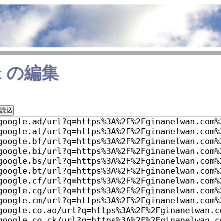
x
の編集