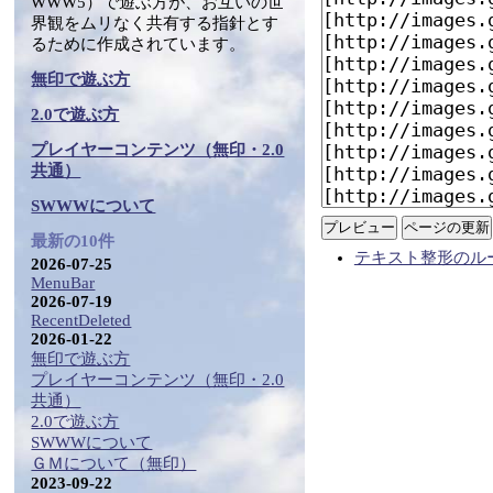
WWW5）で遊ぶ方が、お互いの世
界観をムリなく共有する指針とす
るために作成されています。
無印で遊ぶ方
2.0で遊ぶ方
プレイヤーコンテンツ（無印・2.0
共通）
SWWWについて
最新の10件
テキスト整形のル
2026-07-25
MenuBar
2026-07-19
RecentDeleted
2026-01-22
無印で遊ぶ方
プレイヤーコンテンツ（無印・2.0
共通）
2.0で遊ぶ方
SWWWについて
ＧＭについて（無印）
2023-09-22