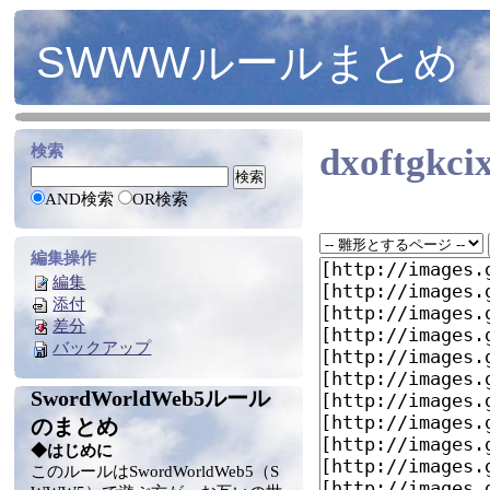
SWWWルールまとめ
dxoftgkci
検索
AND検索
OR検索
編集操作
編集
添付
差分
バックアップ
SwordWorldWeb5ルール
のまとめ
◆はじめに
このルールはSwordWorldWeb5（S