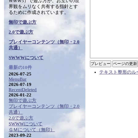
WWW5）で遊ぶ方が、お互いの世
界観をムリなく共有する指針とす
るために作成されています。
無印で遊ぶ方
2.0で遊ぶ方
プレイヤーコンテンツ（無印・2.0
共通）
SWWWについて
最新の10件
テキスト整形のル
2026-07-25
MenuBar
2026-07-19
RecentDeleted
2026-01-22
無印で遊ぶ方
プレイヤーコンテンツ（無印・2.0
共通）
2.0で遊ぶ方
SWWWについて
ＧＭについて（無印）
2023-09-22