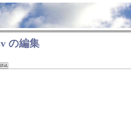
zv
の編集