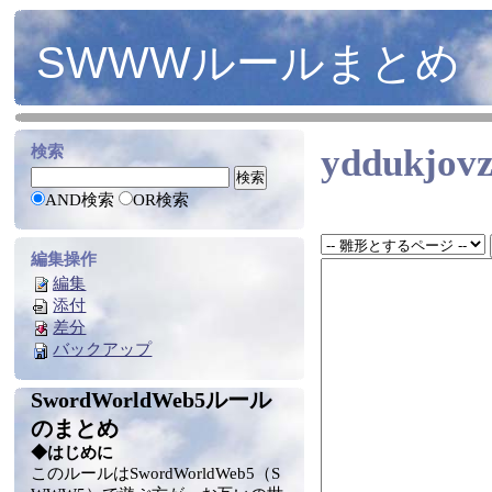
SWWWルールまとめ
yddukjov
検索
AND検索
OR検索
編集操作
編集
添付
差分
バックアップ
SwordWorldWeb5ルール
のまとめ
◆はじめに
このルールはSwordWorldWeb5（S